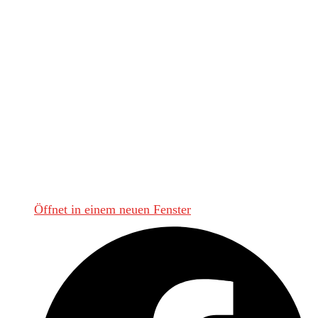
Maecenas aliquet mollis lectus. Vivamus consectetuer risus
et tortor. Lorem ipsum dolor sit amet, consectetur
adipiscing elit. Integer nec odio. Praesent libero. Sed
cursus ante dapibus diam. Sed nisi. Nulla quis sem at nibh
elementum imperdiet. Duis sagittis ipsum.
Please Share This
Diesen Inhalt teilen
Öffnet in einem neuen Fenster