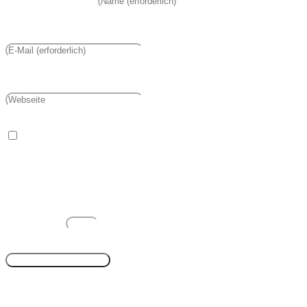
Kommentieren ein
Gib deine E-Mail-Adresse zum Kommentieren ein
Gib deine Website-URL ein (optional)
Name, E-Mail-Adresse und Website in diesem Browser
für meinen nächsten Kommentar speichern.
Time limit exceeded. Please complete the captcha once
again.
4
+
=
9
Suchen