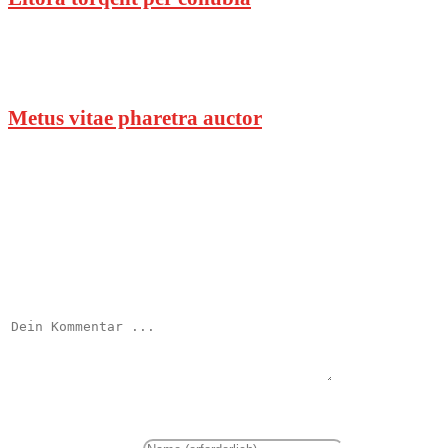
19. Oktober 2016
Metus vitae pharetra auctor
19. Oktober 2016
Schreibe einen Kommentar
Kommentieren
Gib deinen Namen oder Benutzernamen zum