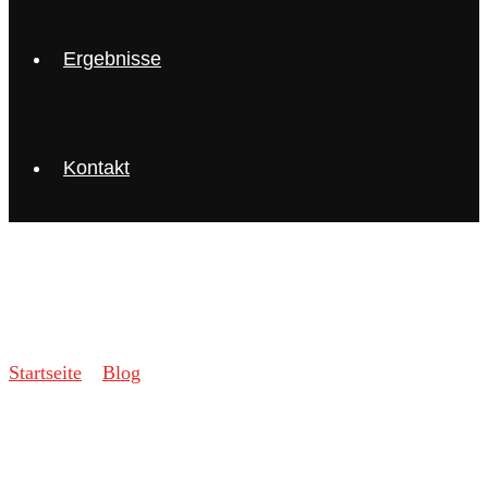
Ergebnisse
Kontakt
Blog
Startseite
»
Blog
»
Torquent per conubia nostra
Torquent per conubia nostra