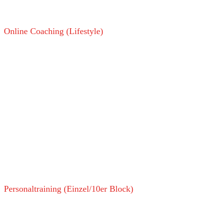
gerne Kontakt aufnehmen.
Online Coaching (Lifestyle)
Anamnese
Planungsgespräch
Zielorientierte Trainingsplanung
Wöchentliche Analyse/ Check – In Report für nächste
Action Steps
Laufender Support für beschleunigte Resultate
All-IN-ONE Coaching (Training, Ernährung,
Regeneration)
Personaltraining (Einzel/10er Block)
1:1 statt Massenprogramm