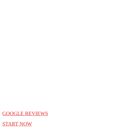
30 oder 60 Minuten, die’s in sich haben:
• 30 Min: Kompakt, fokussiert, direkt auf den Punkt.
• 60 Min: Tiefer eintauchen, durchdenken, planen.
Fazit: Du gehst mit Klarheit raus – und einem Plan, was
jetzt zu tun ist.
Ready for your best shape? Contact me now
and start your journey!
GOOGLE REVIEWS
START NOW