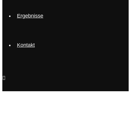
Ergebnisse
Kontakt
Guiding you to your best shape – physically
and mentally.