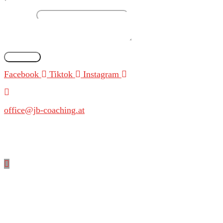
E-Mail
*
Nachricht
*
Absenden
Facebook
Tiktok
Instagram
office@jb-coaching.at
+43 664 1127943
Start
Coach